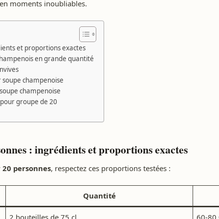
s en moments inoubliables.
ents et proportions exactes
 champenois en grande quantité
nvives
ur soupe champenoise
sa soupe champenoise
 pour groupe de 20
nnes : ingrédients et proportions exactes
 20 personnes
, respectez ces proportions testées :
Quantité
2 bouteilles de 75 cl
60-80